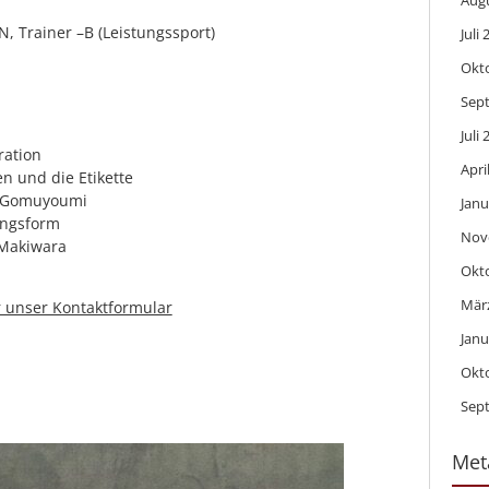
Aug
, Trainer –B (Leistungssport)
Juli
Okt
Sep
Juli
ration
Apri
n und die Etikette
m Gomuyoumi
Janu
ngsform
Nov
 Makiwara
Okt
Mär
 unser Kontaktformular
Janu
Okt
Sep
Met