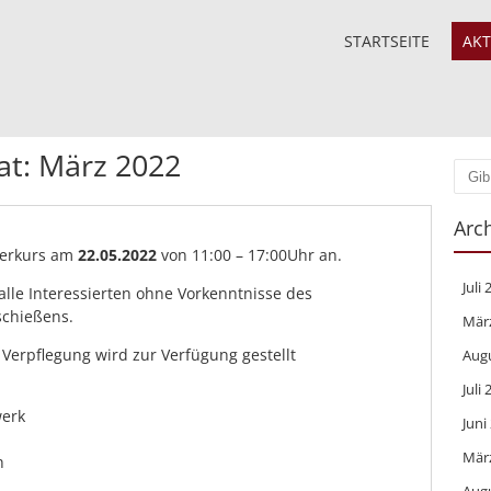
STARTSEITE
AKT
at:
März 2022
Such
Arc
gerkurs am
22.05.2022
von 11:00 – 17:00Uhr an.
Juli
 alle Interessierten ohne Vorkenntnisse des
chießens.
Mär
 Verpflegung wird zur Verfügung gestellt
Aug
Juli
erk
Juni
Mär
h