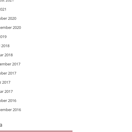
ust 2021
 2021
ober 2020
tember 2020
 2019
l 2018
ar 2018
ember 2017
ober 2017
z 2017
ar 2017
ober 2016
tember 2016
a