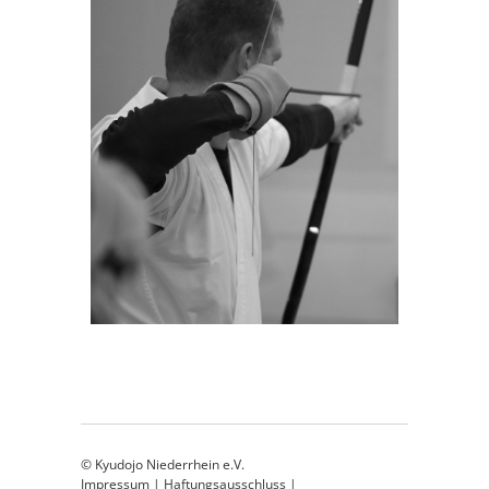
© Kyudojo Niederrhein e.V.
Impressum
|
Haftungsausschluss
|