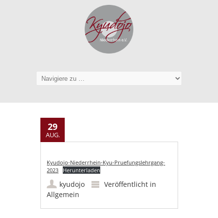
29
AUG.
Kyudojo-Niederrhein-Kyu-Pruefungslehrgang-
2023
Herunterladen
kyudojo
Veröffentlicht in
Allgemein